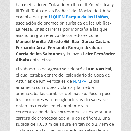
ha celebrado en Tuiza de Arriba el II Km Vertical y
III Trail “Ruta de las Brañas” del Macizo de Ubiña
organizadas por
LIQUEN Parque de las Ubiñas
,
asociación de promoción turística de las Ubiñas-
La Mesa. Unas carreras por Montaña a las que
asistió un gran elenco de corredores como
Manuel Merilla
,
Alfredo Gil
,
Raúl García Castan
,
Fernando Arca
,
Fernando Borrajo
,
Azahara
García de los Salmones
y la joven
Leire Fernández
Albete
entre otros.
El sábado 16 de agosto se celebró el
Km Vertical
,
el cual estaba dentro del calendario de Copa de
Asturias de Km Verticales de
FEMPA
. El día
amaneció con nubes y claros y la niebla
amenazaba las cumbres del macizo. Poco a poco
los corredores van recogiendo sus dorsales, se
notan los nervios en el ambiente y la
concentración de los corredores. Les espera una
carrera de cronoescalada al pico Fariñentu, una
subida de 1.050 m de altura en tan solo 2,7 km de
distancia, en la que los corredores salen de uno