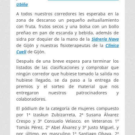
Ubiña
A todos nuestros corredores les esperaba en la
zona de descanso un pequeño avituallamiento
con fruta, frutos secos y una bolsa con un bollo
preñao en pan de escanda y bebida, además de
sidra por doquier de la mano de la
Sidrería Nava
de Gijón y nuestras fisioterapeutas de la
Clínica
Cueli
de Gijón.
Después de una breve espera para terminar los
listados de las clasificaciones y comprobar que
ningún corredor que hubiese tomado la salida no
hubiese llegado, se da paso a la entrega de
premios y el sorteo de material que nos
entregaron nuestros patrocinadores y
colaboradores.
El pódium de la categoría de mujeres compuesto
por 1ª Izaskun Zubizarreta, 2ª Susana Álvarez
Crespo y 3ª Consuelo Velasco, en Veteranos 1º
Tomás Pérez, 2º Abel Álvarez y 3º Justo Miguel, y
por último, en masculino 1º Santiago Obaya, 2º