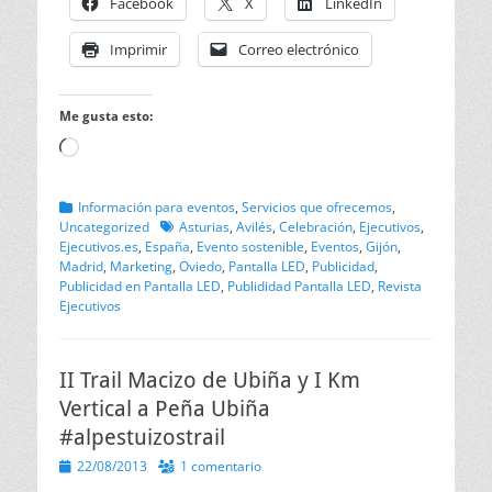
Facebook
X
LinkedIn
Imprimir
Correo electrónico
Me gusta esto:
Cargando...
Categorias
Información para eventos
,
Servicios que ofrecemos
,
Etiquetas
Uncategorized
Asturias
,
Avilés
,
Celebración
,
Ejecutivos
,
Ejecutivos.es
,
España
,
Evento sostenible
,
Eventos
,
Gijón
,
Madrid
,
Marketing
,
Oviedo
,
Pantalla LED
,
Publicidad
,
Publicidad en Pantalla LED
,
Publididad Pantalla LED
,
Revista
Ejecutivos
II Trail Macizo de Ubiña y I Km
Vertical a Peña Ubiña
#alpestuizostrail
Publicado
22/08/2013
1 comentario
el