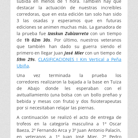
subida en menos de 1 hora. También hay que
destacar la actuación de nuestras increíbles
corredoras, que en esta edición tan solo han sido
3 las osadas y esperamos que en futuras
ediciones se animen muchas más. La ganadora de
la prueba fue
Izaskun Zubizarreta
con un tiempo
de
1h 02m
30s
. Por último, nuestros veteranos
que también han dado su guerra siendo el
primero en llegar Juan
José Mier
con un tiempo de
59m 29s
.
CLASIFICACIONES I Km Vertical a Peña
Ubiña
.
Una vez terminada la prueba los
corredores realizaron la bajada a la base en Tuiza
de Abajo donde les esperaban con el
avituallamiento (una bolsa con un bollo preñao y
bebida y mesas con fruta) y dos fisioterapeutas
por si necesitaban relajar las piernas.
A continuación se realizó el acto de entrega de
trofeos en la categoría masculina a 1º Oscar
Baeza, 2º Fernando Arca y 3º Juan Antonio Palacín,
en veteranos a 1º Juan José Mier, 2º Pedro