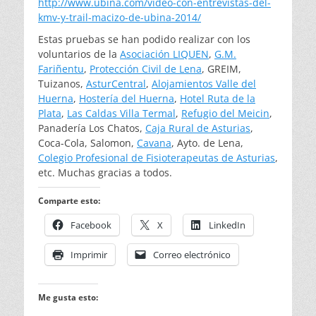
http://www.ubiña.com/video-con-entrevistas-del-
kmv-y-trail-macizo-de-ubina-2014/
Estas pruebas se han podido realizar con los
voluntarios de la
Asociación LIQUEN
,
G.M.
Fariñentu
,
Protección Civil de Lena
, GREIM,
Tuizanos,
AsturCentral
,
Alojamientos Valle del
Huerna
,
Hostería del Huerna
,
Hotel Ruta de la
Plata
,
Las Caldas Villa Termal
,
Refugio del Meicin
,
Panadería Los Chatos,
Caja Rural de Asturias
,
Coca-Cola, Salomon,
Cavana
, Ayto. de Lena,
Colegio Profesional de Fisioterapeutas de Asturias
,
etc. Muchas gracias a todos.
Comparte esto:
Facebook
X
LinkedIn
Imprimir
Correo electrónico
Me gusta esto: