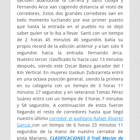
deciden abandonar la carrera y Santi Obaya y
Fernando Arca van cogiendo distancia al resto de
corredores. Estos dos grandes corredores van en
todo momento luchando por ese primer puesto
que hasta la entrada en el pueblo no se dejó
saber quien se lo iba a llevar. Santi con un tiempo
de 2 horas 45 minutos 46 segundos batía su
propio record de la edición anterior y a tan solo 9
segundos hacia la entrada Fernando Arca.
Nuestro tercer clasificado lo hacía casi 13 minutos
después, siendo este Oscar Baeza ganador del I
Km Vertical. En mujeres Izaskun Zubizarreta entró
en una octava posición general, siendo la primera
en su categoría con un tiempo de 3 horas 11
minutos 27 segundos y en veteranos Tomás Pérez
Suárez entró con un tiempo de 3 horas 7 minutos
y 58 segundos. A continuación de estos fueron
llegando el resto de corredores hasta que llegó
nuestro último
corredor el gaditano Rafael Álvarez
García
con un tiempo de 6 horas 23 minutos 11
segundos de la mano de nuestro cerrador de
pista Mariano.
CLASIFICACIONES II Trail Macizo de