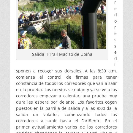
r
e
d
o
r
e
s
s
e
Salida II Trail Macizo de Ubiña
d
i
sponen a recoger sus dorsales. A las 8:30 a.m.
comienza el control de firmas para tener
constancia de todos los corredores que van a salir
en la prueba. Los nervios se notan y ya se ve a los
corredores empezar a calentar, una prueba muy
dura les espera por delante. Los favoritos cogen
puestos en la parrilla de salida y a las 9:00 da la
salida un volador, comenzando todos los
corredores a subir hasta el Fariñentu. En el
primer avituallamiento varios de los corredores