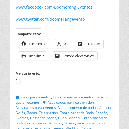
www.facebook.com/Boomerang.Eventos
www.twitter.com/boomerangevento
Comparte esto:
Facebook
X
LinkedIn
Imprimir
Correo electrónico
Me gusta esto:
Cargando...
Categorias
Ideas para eventos
,
Información para eventos
,
Servicios
Etiquetas
que ofrecemos
Actividades para celebración
,
Actividades para eventos
,
Asesoramiento de bodas
,
Asturias
,
Avilés
,
Bodas
,
Celebración
,
Coordinador de Boda
,
España
,
Eventos
,
Gestor de bodas
,
Gijón
,
Madrid
,
Organización de
bodas
,
organizador de bodas
,
Oviedo
,
petición de mano
,
Secretaría Técnica de Eventos
,
Wedding Planner