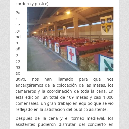
cordero y postre).
Po
r
se
gu
nd
o
añ
o
co
ns
ec
utivo, nos han llamado para que nos
encargáramos de la colocación de las mesas, los
camareros y la coordinación de toda la cena. En
esta edición, un total de 109 mesas y casí 1.000
comensales, un gran trabajo en equipo que se vió
reflejado en la satisfación del público asistente.
Después de la cena y el torneo medieval, los
asistentes pudieron disfrutar del concierto en