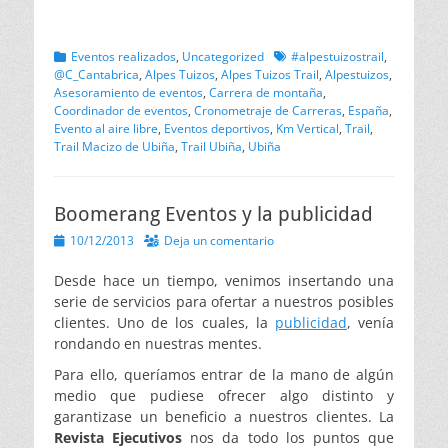
Categorias
Etiquetas
Eventos realizados
,
Uncategorized
#alpestuizostrail
,
@C_Cantabrica
,
Alpes Tuizos
,
Alpes Tuizos Trail
,
Alpestuizos
,
Asesoramiento de eventos
,
Carrera de montaña
,
Coordinador de eventos
,
Cronometraje de Carreras
,
España
,
Evento al aire libre
,
Eventos deportivos
,
Km Vertical
,
Trail
,
Trail Macizo de Ubiña
,
Trail Ubiña
,
Ubiña
Boomerang Eventos y la publicidad
Publicado
10/12/2013
Deja un comentario
el
Desde hace un tiempo, venimos insertando una
serie de servicios para ofertar a nuestros posibles
clientes. Uno de los cuales, la
publicidad
, venía
rondando en nuestras mentes.
Para ello, queríamos entrar de la mano de algún
medio que pudiese ofrecer algo distinto y
garantizase un beneficio a nuestros clientes. La
Revista Ejecutivos
nos da todo los puntos que