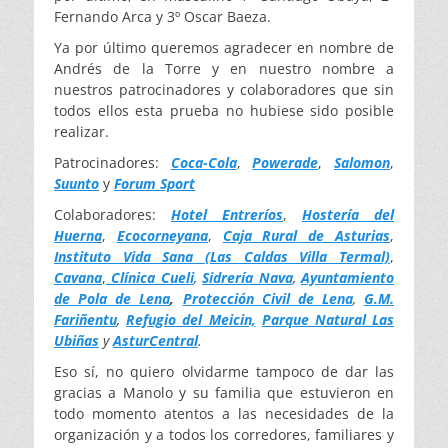
Fernando Arca y 3º Oscar Baeza.
Ya por último queremos agradecer en nombre de
Andrés de la Torre y en nuestro nombre a
nuestros patrocinadores y colaboradores que sin
todos ellos esta prueba no hubiese sido posible
realizar.
Patrocinadores:
Coca-Cola
,
Powerade
,
Salomon
,
Suunto
y
Forum Sport
Colaboradores:
Hotel Entreríos
,
Hostería del
Huerna
,
Ecocorneyana
,
Caja Rural de Asturias
,
Instituto Vida Sana (Las Caldas Villa Termal)
,
Cavana
,
Clínica Cueli
,
Sidrería Nava
,
Ayuntamiento
de Pola de Lena
,
Protección Civil de Lena
,
G.M.
Fariñentu
,
Refugio del Meicin,
Parque Natural Las
Ubiñas
y
AsturCentral
.
Eso sí, no quiero olvidarme tampoco de dar las
gracias a Manolo y su familia que estuvieron en
todo momento atentos a las necesidades de la
organización y a todos los corredores, familiares y