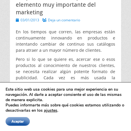
elemento muy importante del
marketing
Publicado
03/01/2013
Deja un comentario
el
En los tiempos que corren, las empresas están
continuamente innovando en productos e
intentando cambiar de continuo sus catálogos
para atraer a un mayor número de clientes.
Pero si lo que se quiere es, acercar ese o esos
productos al conocimiento de nuestros clientes,
se necesita realizar algún potente formato de
publicidad. Cada vez es más usada la
presentación de productos
, en la que se
Este sitio web usa cookies para una mejor experiencia en su
presentan novedades o promociones especiales,
navegación. Al darle a aceptar consiente el uso de las mismas
buscando que los asistentes participen del
de manera explicita.
evento, de esta forma conseguiremos que los
Puedes informarte más sobre qué cookies estamos utilizando o
asistentes e invitados tengan sensaciones con la
desactivarlas en los
ajustes
.
empresa y de esa forma se afianza en la mente
del mismo.
Aceptar
Existen infinidad de formas de dar forma a las