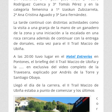
Rodríguez Cuenca y 3º Tomás Pérez y en la
categoría femenina a 1ª Izaskun Zubizarreta,
2ª Ana Cristina Aguado y 3ª Sara Fernández.
La tarde continuó con distintas actividades como
la visita a una granja de la mano de un ganadero
de la zona y una iniciación a la escalada en una
roca cercana además de continuar con la entrega
de dorsales, esta vez para el II Trail Macizo de
Ubiña.
A las 20:00 tuvo lugar en el
Hotel Entreríos
en
Pontones, el briefing del II Trail Macizo de Ubiña y
la ….. en exclusiva del video completo de la
Travesera, explicado por Andrés de la Torre y
Santiago Obaya.
Llegó el día de la carrera, el II Trail Macizo de
Ubiña estaba a punto de comenzar y los últimos
c
o
r