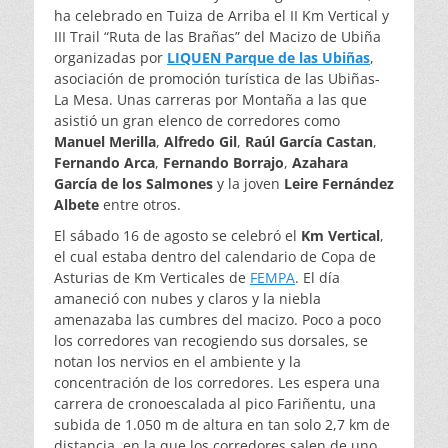
ha celebrado en Tuiza de Arriba el II Km Vertical y
III Trail “Ruta de las Brañas” del Macizo de Ubiña
organizadas por
LIQUEN Parque de las Ubiñas
,
asociación de promoción turística de las Ubiñas-
La Mesa. Unas carreras por Montaña a las que
asistió un gran elenco de corredores como
Manuel Merilla
,
Alfredo Gil
,
Raúl García Castan
,
Fernando Arca
,
Fernando Borrajo
,
Azahara
García de los Salmones
y la joven
Leire Fernández
Albete
entre otros.
El sábado 16 de agosto se celebró el
Km Vertical
,
el cual estaba dentro del calendario de Copa de
Asturias de Km Verticales de
FEMPA
. El día
amaneció con nubes y claros y la niebla
amenazaba las cumbres del macizo. Poco a poco
los corredores van recogiendo sus dorsales, se
notan los nervios en el ambiente y la
concentración de los corredores. Les espera una
carrera de cronoescalada al pico Fariñentu, una
subida de 1.050 m de altura en tan solo 2,7 km de
distancia, en la que los corredores salen de uno