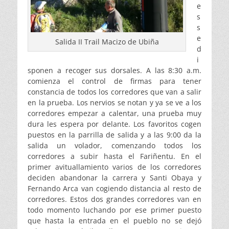
e
s
s
e
Salida II Trail Macizo de Ubiña
d
i
sponen a recoger sus dorsales. A las 8:30 a.m.
comienza el control de firmas para tener
constancia de todos los corredores que van a salir
en la prueba. Los nervios se notan y ya se ve a los
corredores empezar a calentar, una prueba muy
dura les espera por delante. Los favoritos cogen
puestos en la parrilla de salida y a las 9:00 da la
salida un volador, comenzando todos los
corredores a subir hasta el Fariñentu. En el
primer avituallamiento varios de los corredores
deciden abandonar la carrera y Santi Obaya y
Fernando Arca van cogiendo distancia al resto de
corredores. Estos dos grandes corredores van en
todo momento luchando por ese primer puesto
que hasta la entrada en el pueblo no se dejó