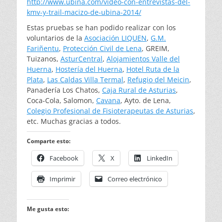
http://www.ubiña.com/video-con-entrevistas-del-
kmv-y-trail-macizo-de-ubina-2014/
Estas pruebas se han podido realizar con los
voluntarios de la
Asociación LIQUEN
,
G.M.
Fariñentu
,
Protección Civil de Lena
, GREIM,
Tuizanos,
AsturCentral
,
Alojamientos Valle del
Huerna
,
Hostería del Huerna
,
Hotel Ruta de la
Plata
,
Las Caldas Villa Termal
,
Refugio del Meicin
,
Panadería Los Chatos,
Caja Rural de Asturias
,
Coca-Cola, Salomon,
Cavana
, Ayto. de Lena,
Colegio Profesional de Fisioterapeutas de Asturias
,
etc. Muchas gracias a todos.
Comparte esto:
Facebook
X
LinkedIn
Imprimir
Correo electrónico
Me gusta esto: