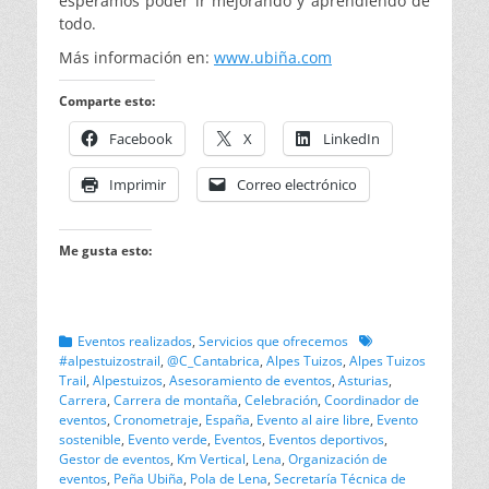
esperamos poder ir mejorando y aprendiendo de
todo.
Más información en:
www.ubiña.com
Comparte esto:
Facebook
X
LinkedIn
Imprimir
Correo electrónico
Me gusta esto:
Categorias
Etiquetas
Eventos realizados
,
Servicios que ofrecemos
#alpestuizostrail
,
@C_Cantabrica
,
Alpes Tuizos
,
Alpes Tuizos
Trail
,
Alpestuizos
,
Asesoramiento de eventos
,
Asturias
,
Carrera
,
Carrera de montaña
,
Celebración
,
Coordinador de
eventos
,
Cronometraje
,
España
,
Evento al aire libre
,
Evento
sostenible
,
Evento verde
,
Eventos
,
Eventos deportivos
,
Gestor de eventos
,
Km Vertical
,
Lena
,
Organización de
eventos
,
Peña Ubiña
,
Pola de Lena
,
Secretaría Técnica de