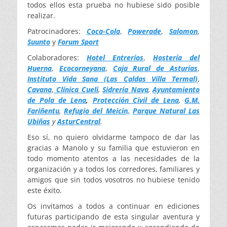
todos ellos esta prueba no hubiese sido posible
realizar.
Patrocinadores:
Coca-Cola
,
Powerade
,
Salomon
,
Suunto
y
Forum Sport
Colaboradores:
Hotel Entreríos
,
Hostería del
Huerna
,
Ecocorneyana
,
Caja Rural de Asturias
,
Instituto Vida Sana (Las Caldas Villa Termal)
,
Cavana
,
Clínica Cueli
,
Sidrería Nava
,
Ayuntamiento
de Pola de Lena
,
Protección Civil de Lena
,
G.M.
Fariñentu
,
Refugio del Meicin,
Parque Natural Las
Ubiñas
y
AsturCentral
.
Eso sí, no quiero olvidarme tampoco de dar las
gracias a Manolo y su familia que estuvieron en
todo momento atentos a las necesidades de la
organización y a todos los corredores, familiares y
amigos que sin todos vosotros no hubiese tenido
este éxito.
Os invitamos a todos a continuar en ediciones
futuras participando de esta singular aventura y