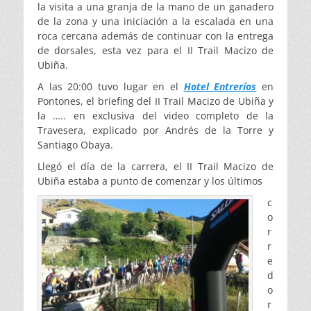
la visita a una granja de la mano de un ganadero
de la zona y una iniciación a la escalada en una
roca cercana además de continuar con la entrega
de dorsales, esta vez para el II Trail Macizo de
Ubiña.
A las 20:00 tuvo lugar en el
Hotel Entreríos
en
Pontones, el briefing del II Trail Macizo de Ubiña y
la ….. en exclusiva del video completo de la
Travesera, explicado por Andrés de la Torre y
Santiago Obaya.
Llegó el día de la carrera, el II Trail Macizo de
Ubiña estaba a punto de comenzar y los últimos
c
o
r
r
e
d
o
r