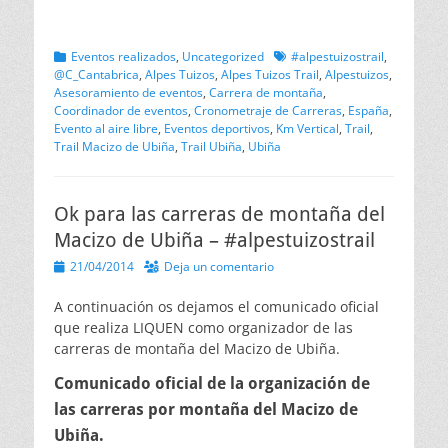
Categorias
Etiquetas
Eventos realizados
,
Uncategorized
#alpestuizostrail
,
@C_Cantabrica
,
Alpes Tuizos
,
Alpes Tuizos Trail
,
Alpestuizos
,
Asesoramiento de eventos
,
Carrera de montaña
,
Coordinador de eventos
,
Cronometraje de Carreras
,
España
,
Evento al aire libre
,
Eventos deportivos
,
Km Vertical
,
Trail
,
Trail Macizo de Ubiña
,
Trail Ubiña
,
Ubiña
Ok para las carreras de montaña del
Macizo de Ubiña – #alpestuizostrail
Publicado
21/04/2014
Deja un comentario
el
A continuación os dejamos el comunicado oficial
que realiza LIQUEN como organizador de las
carreras de montaña del Macizo de Ubiña.
Comunicado oficial de la organización de
las carreras por montaña del Macizo de
Ubiña.