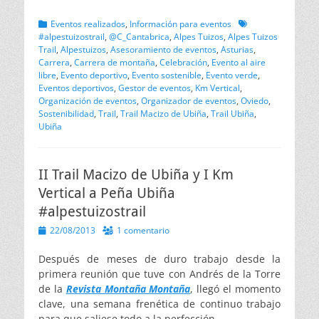
Categorias
Etiquetas
Eventos realizados
,
Información para eventos
#alpestuizostrail
,
@C_Cantabrica
,
Alpes Tuizos
,
Alpes Tuizos
Trail
,
Alpestuizos
,
Asesoramiento de eventos
,
Asturias
,
Carrera
,
Carrera de montaña
,
Celebración
,
Evento al aire
libre
,
Evento deportivo
,
Evento sostenible
,
Evento verde
,
Eventos deportivos
,
Gestor de eventos
,
Km Vertical
,
Organización de eventos
,
Organizador de eventos
,
Oviedo
,
Sostenibilidad
,
Trail
,
Trail Macizo de Ubiña
,
Trail Ubiña
,
Ubiña
II Trail Macizo de Ubiña y I Km
Vertical a Peña Ubiña
#alpestuizostrail
Publicado
22/08/2013
1 comentario
el
Después de meses de duro trabajo desde la
primera reunión que tuve con Andrés de la Torre
de la
Revista Montaña Montaña
, llegó el momento
clave, una semana frenética de continuo trabajo
para que saliese todo a la perfección.