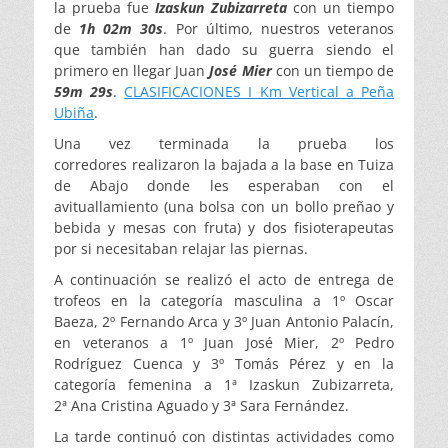
la prueba fue
Izaskun Zubizarreta
con un tiempo
de
1h 02m
30s
. Por último, nuestros veteranos
que también han dado su guerra siendo el
primero en llegar Juan
José Mier
con un tiempo de
59m 29s
.
CLASIFICACIONES I Km Vertical a Peña
Ubiña
.
Una vez terminada la prueba los
corredores realizaron la bajada a la base en Tuiza
de Abajo donde les esperaban con el
avituallamiento (una bolsa con un bollo preñao y
bebida y mesas con fruta) y dos fisioterapeutas
por si necesitaban relajar las piernas.
A continuación se realizó el acto de entrega de
trofeos en la categoría masculina a 1º Oscar
Baeza, 2º Fernando Arca y 3º Juan Antonio Palacín,
en veteranos a 1º Juan José Mier, 2º Pedro
Rodríguez Cuenca y 3º Tomás Pérez y en la
categoría femenina a 1ª Izaskun Zubizarreta,
2ª Ana Cristina Aguado y 3ª Sara Fernández.
La tarde continuó con distintas actividades como