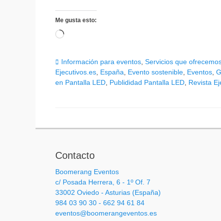
Me gusta esto:
Cargando...
Categorias
Información para eventos
,
Servicios que ofrecemo
Ejecutivos.es
,
España
,
Evento sostenible
,
Eventos
,
G
en Pantalla LED
,
Publididad Pantalla LED
,
Revista Ej
Contacto
Boomerang Eventos
c/ Posada Herrera, 6 - 1º Of. 7
33002 Oviedo - Asturias (España)
984 03 90 30 - 662 94 61 84
eventos@boomerangeventos.es