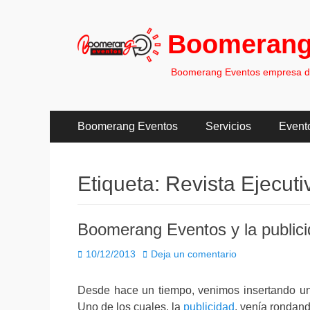
Boomerang
Boomerang Eventos empresa de 
Menú
Saltar
Boomerang Eventos
Servicios
Event
al
principal
contenido
Etiqueta:
Revista Ejecuti
Boomerang Eventos y la public
Publicado
10/12/2013
Deja un comentario
el
Desde hace un tiempo, venimos insertando una 
Uno de los cuales, la
publicidad
, venía rondan