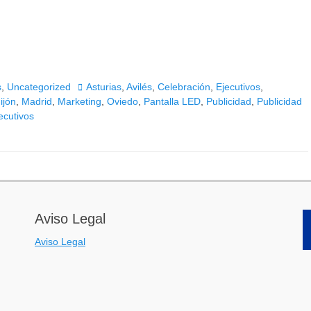
Etiquetas
s
,
Uncategorized
Asturias
,
Avilés
,
Celebración
,
Ejecutivos
,
ijón
,
Madrid
,
Marketing
,
Oviedo
,
Pantalla LED
,
Publicidad
,
Publicidad
ecutivos
Aviso Legal
Aviso Legal