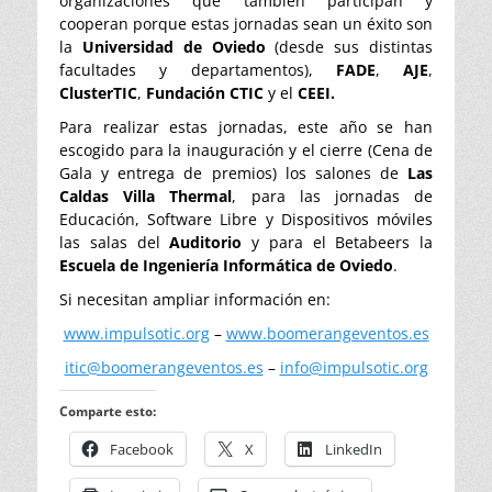
organizaciones que también participan y
cooperan porque estas jornadas sean un éxito son
la
Universidad de Oviedo
(desde sus distintas
facultades y departamentos),
FADE
,
AJE
,
ClusterTIC
,
Fundación CTIC
y el
CEEI.
Para realizar estas jornadas, este año se han
escogido para la inauguración y el cierre (Cena de
Gala y entrega de premios) los salones de
Las
Caldas Villa Thermal
, para las jornadas de
Educación, Software Libre y Dispositivos móviles
las salas del
Auditorio
y para el Betabeers la
Escuela de Ingeniería Informática de Oviedo
.
Si necesitan ampliar información en:
www.impulsotic.org
–
www.boomerangeventos.es
itic@boomerangeventos.es
–
info@impulsotic.org
Comparte esto:
Facebook
X
LinkedIn