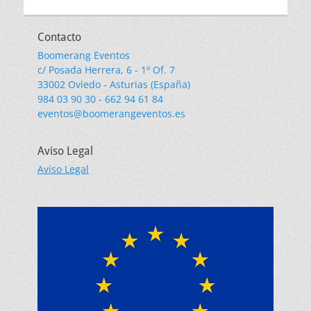
Contacto
Boomerang Eventos
c/ Posada Herrera, 6 - 1º Of. 7
33002 Oviedo - Asturias (España)
984 03 90 30 - 662 94 61 84
eventos@boomerangeventos.es
Aviso Legal
Aviso Legal