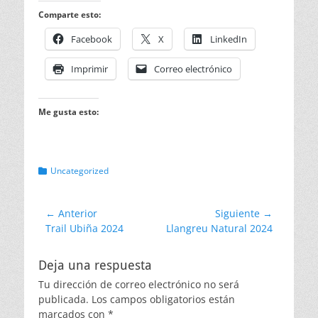
Comparte esto:
Facebook
X
LinkedIn
Imprimir
Correo electrónico
Me gusta esto:
Categorias
Uncategorized
Navegación
← Anterior
Siguiente →
Entrada
Entrada
Trail Ubiña 2024
Llangreu Natural 2024
de
anterior:
siguiente:
entradas
Deja una respuesta
Tu dirección de correo electrónico no será
publicada.
Los campos obligatorios están
marcados con
*