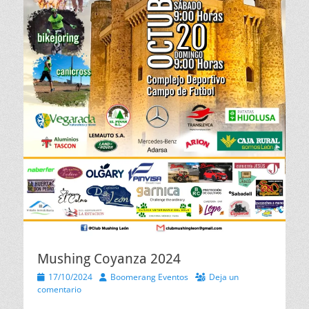
Mushing Coyanza 2024
Publicado
Autor
17/10/2024
Boomerang Eventos
Deja un
el
comentario