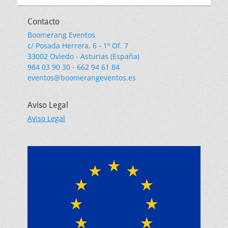
Contacto
Boomerang Eventos
c/ Posada Herrera, 6 - 1º Of. 7
33002 Oviedo - Asturias (España)
984 03 90 30 - 662 94 61 84
eventos@boomerangeventos.es
Aviso Legal
Aviso Legal