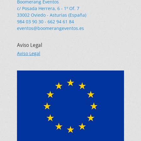
Boomerang Eventos
c/ Posada Herrera, 6 - 1º Of. 7
33002 Oviedo - Asturias (España)
984 03 90 30 - 662 94 61 84
eventos@boomerangeventos.es
Aviso Legal
Aviso Legal