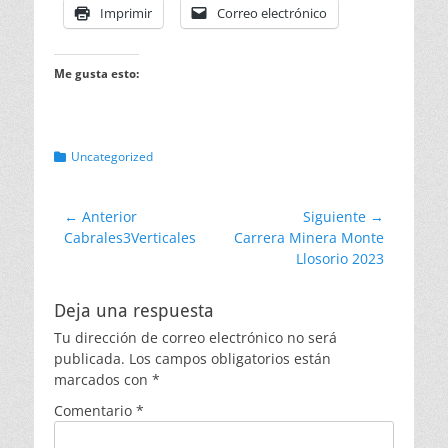
Imprimir
Correo electrónico
Me gusta esto:
Categorias
Uncategorized
Navegación
← Anterior
Siguiente →
Entrada
Entrada
Cabrales3Verticales
Carrera Minera Monte
de
anterior:
siguiente:
Llosorio 2023
entradas
Deja una respuesta
Tu dirección de correo electrónico no será
publicada.
Los campos obligatorios están
marcados con
*
Comentario
*