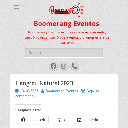
Boomerang Eventos
Boomerang Eventos empresa de asesoramiento,
gestión y organización de eventos y Cronometraje de
carreras
Buscar:
Facebook
Instagram
Teléfono
Llangreu Natural 2023
Publicado
Autor
13/10/2023
Boomerang Eventos
Deja un
el
comentario
Comparte esto:
Facebook
X
LinkedIn