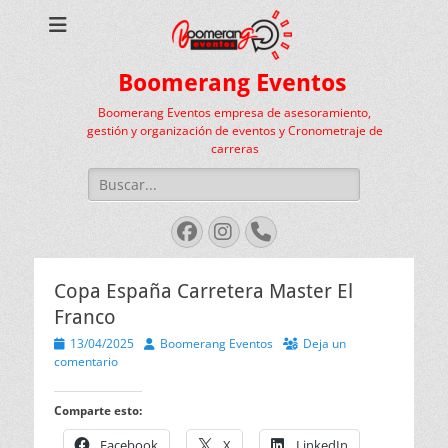
Boomerang Eventos
Boomerang Eventos empresa de asesoramiento,
gestión y organización de eventos y Cronometraje de
carreras
Buscar:
Facebook
Instagram
Teléfono
Copa España Carretera Master El
Franco
Publicado
Autor
13/04/2025
Boomerang Eventos
Deja un
el
comentario
Comparte esto:
Facebook
X
LinkedIn