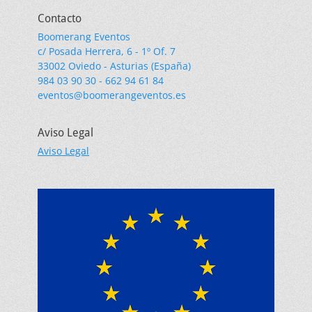
Contacto
Boomerang Eventos
c/ Posada Herrera, 6 - 1º Of. 7
33002 Oviedo - Asturias (España)
984 03 90 30 - 662 94 61 84
eventos@boomerangeventos.es
Aviso Legal
Aviso Legal