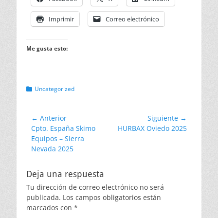
Imprimir
Correo electrónico
Me gusta esto:
Categorias
Uncategorized
Navegación
← Anterior
Siguiente →
Entrada
Entrada
Cpto. España Skimo
HURBAX Oviedo 2025
de
anterior:
siguiente:
Equipos – Sierra
entradas
Nevada 2025
Deja una respuesta
Tu dirección de correo electrónico no será
publicada.
Los campos obligatorios están
marcados con
*