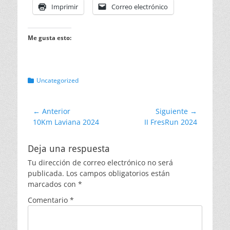
Imprimir
Correo electrónico
Me gusta esto:
Categorias
Uncategorized
Navegación
← Anterior
Siguiente →
Entrada
Entrada
10Km Laviana 2024
II FresRun 2024
de
anterior:
siguiente:
entradas
Deja una respuesta
Tu dirección de correo electrónico no será
publicada.
Los campos obligatorios están
marcados con
*
Comentario
*