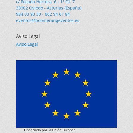
c/ Posada Herrera, 6 - 1º Of. 7
33002 Oviedo - Asturias (España)
984 03 90 30 - 662 94 61 84
eventos@boomerangeventos.es
Aviso Legal
Aviso Legal
Financiado por la Unión Europea