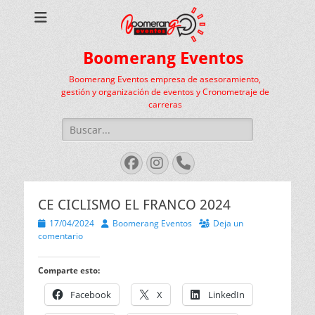
Boomerang Eventos
Boomerang Eventos empresa de asesoramiento,
gestión y organización de eventos y Cronometraje de
carreras
Buscar:
Facebook
Instagram
Teléfono
CE CICLISMO EL FRANCO 2024
Publicado
Autor
17/04/2024
Boomerang Eventos
Deja un
el
comentario
Comparte esto:
Facebook
X
LinkedIn