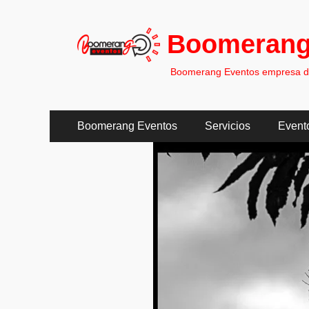
Boomerang
Boomerang Eventos empresa de 
Menú
Saltar
Boomerang Eventos
Servicios
Event
al
principal
contenido