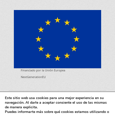
Financiado por la Unión Europea
NextGenerationEU
Derechos de copia © 2026
Boomerang Eventos
. Todos los
Este sitio web usa cookies para una mejor experiencia en su
derechos reservados.
Aviso Legal
| Catch Responsive por
Catch
navegación. Al darle a aceptar consiente el uso de las mismas
Themes
de manera explicita.
Puedes informarte más sobre qué cookies estamos utilizando o