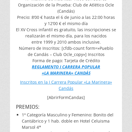
Organización de la Prueba: Club de Atlético Ocle
(Candás)
Precio: 8’00 € hasta el 6 de junio a las 22:00 horas
y 12’00 € el mismo día
El XV Cross infantil es gratuito, las inscripciones se
realizarán el mismo día, para los nacidos
entre 1999 y 2010 ambos inclusive.
Número de Inscritos: [cfdb-count form=»Pueblo
de Candás – Club Ocle_copy»] Inscritos
Forma de pago: Tarjeta de Crédito
REGLAMENTO I CARRERA POPULAR
«LA MARINERA» CANDÁS
Inscritos en la I Carrera Popular «La Marinera»
Candás
[AbrirFormCandas]
PREMIOS:
1º Categoría Masculino y Femenino: Bonito del
Cantábrico y 1 hab. doble en Hotel Celuisma
Marsol 4*