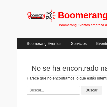
Boomerang
Boomerang Eventos empresa de 
Menú
Saltar
Boomerang Eventos
Servicios
Event
al
principal
contenido
No se ha encontrado n
Parece que no encontramos lo que estás intenta
Buscar: