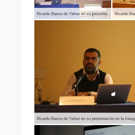
Ricardo Baeza de Yahoo en su presentación en la Inauguración de la I Semana Impulso TIC 2011 en el Auditorio Príncipe Felipe de Oviedo