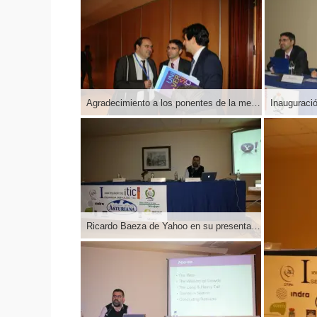
Agradecimiento a los ponentes de la mesa de Inauguración de la I Semana Impulso TIC 2011 en el Auditorio Príncipe Felipe de Oviedo
Ricardo Baeza de Yahoo en su presentación en la Inauguración de la I Semana Impulso TIC 2011 en el Auditorio Príncipe Felipe de Oviedo