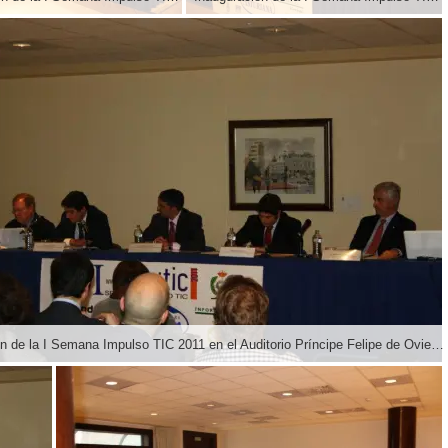
Inauguración de la I Semana Impulso TIC 2011 en el Auditorio Príncipe Felipe de Oviedo