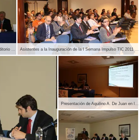
Inauguración de la I Semana Impulso TIC 2011 en el Auditorio Príncipe Felipe de Oviedo
Asistentes a la Inauguración de la I Semana Impulso TIC 2011 en el Auditorio Príncipe Felipe de Oviedo
Presentación de Aquilino A. De Juan en la Inauguración de la I Semana Impulso TIC 2011 en el Auditorio Príncipe Felipe de Oviedo